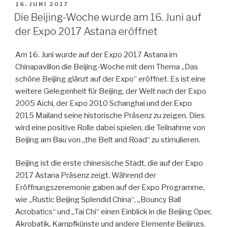
VERÖFFENTLICHT
16. JUNI 2017
AM
Die Beijing-Woche wurde am 16. Juni auf
der Expo 2017 Astana eröffnet
Am 16. Juni wurde auf der Expo 2017 Astana im
Chinapavillon die Beijing-Woche mit dem Thema „Das
schöne Beijing glänzt auf der Expo“ eröffnet. Es ist eine
weitere Gelegenheit für Beijing, der Welt nach der Expo
2005 Aichi, der Expo 2010 Schanghai und der Expo
2015 Mailand seine historische Präsenz zu zeigen. Dies
wird eine positive Rolle dabei spielen, die Teilnahme von
Beijing am Bau von „the Belt and Road“ zu stimulieren.
Beijing ist die erste chinesische Stadt, die auf der Expo
2017 Astana Präsenz zeigt. Während der
Eröffnungszeremonie gaben auf der Expo Programme,
wie „Rustic Beijing Splendid China“, „Bouncy Ball
Acrobatics“ und „Tai Chi“ einen Einblick in die Beijing Oper,
Akrobatik, Kampfkünste und andere Elemente Beijings.