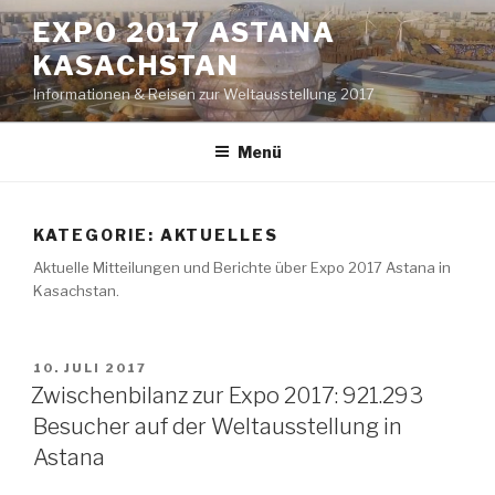
Zum
EXPO 2017 ASTANA
Inhalt
KASACHSTAN
springen
Informationen & Reisen zur Weltausstellung 2017
Menü
KATEGORIE: AKTUELLES
Aktuelle Mitteilungen und Berichte über Expo 2017 Astana in
Kasachstan.
VERÖFFENTLICHT
10. JULI 2017
AM
Zwischenbilanz zur Expo 2017: 921.293
Besucher auf der Weltausstellung in
Astana