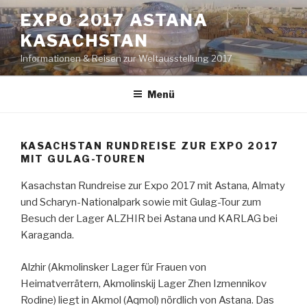
Zum
EXPO 2017 ASTANA
Inhalt
KASACHSTAN
springen
Informationen & Reisen zur Weltausstellung 2017
Menü
KASACHSTAN RUNDREISE ZUR EXPO 2017
MIT GULAG-TOUREN
Kasachstan Rundreise zur Expo 2017 mit Astana, Almaty
und Scharyn-Nationalpark sowie mit Gulag-Tour zum
Besuch der Lager ALZHIR bei Astana und KARLAG bei
Karaganda.
Alzhir (Akmolinsker Lager für Frauen von
Heimatverrätern, Akmolinskij Lager Zhen Izmennikov
Rodine) liegt in Akmol (Aqmol) nördlich von Astana. Das